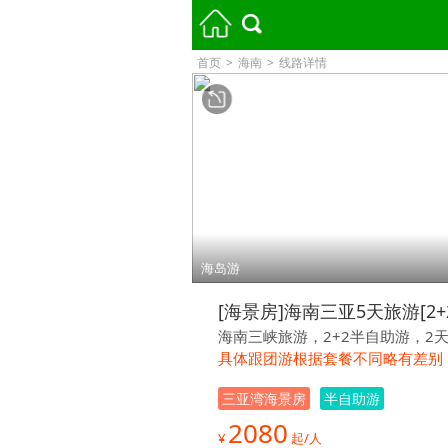
首页
>
海南
>
线路详情
海岛游
[海景房]海南三亚5天旅游[2+
海南三峡旅游，2+2半自助游，2
具体跟团游根据套餐不同略有差别
三亚湾海景房
半自助游
2080
¥
起/人