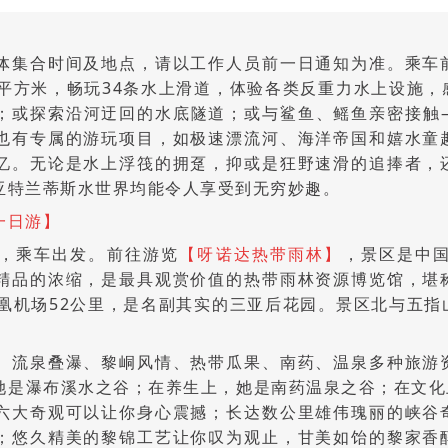
】
体集合时间及地点，请以工作人员前一日通知为准。乘车
万平方米，畅玩34条水上滑道，体验各类反重力水上设施
；或探索沿河迂回的水底隧道；或与鲨鱼、鳐鱼亲密接触
也有专属的游玩项目，如极速漂流河、海洋帝国和嬉水童
忆。无论是水上浮筏的拥趸，抑或是狂野速滑的追捧者，
亚特兰蒂斯水世界均能令人享受到无穷妙趣。
一日游】
，乘车出发。前往游览
【呀诺达热带雨林】
，景区是中国
精品的浓缩，是最具观赏价值的热带雨林资源博览馆，堪
凤凰机场52公里，是名副其实的三亚后花园。景区北与五
、流泉叠瀑、黎峒风情、热带瓜果、南药、温泉多种旅游
她是瀑布溪水之谷；在养生上，她是南药温泉之谷；在文化
六大奇观可以让你身心震撼；长达数公里雄伟瑰丽的峡谷
；悠久精美的黎锦工艺让你叹为观止，甘美如饴的黎家香