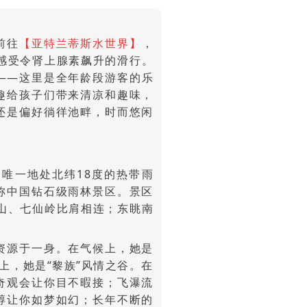
前往
【亚特兰蒂斯水世界】
，
，感受令肾上腺素飙升的滑行。
——这里是全年龄段游客的乐
趣给孩子们带来清凉和趣味，
还是偏好徜徉池畔，时而悠闲
唯一地处北纬18度的热带雨
称中国钻石级雨林景区。景区
指山、七仙岭比肩相连；东眺南
资源于一身。在气候上，她是
上，她是“黎族”风情之谷。在
奇观会让你目不暇接；飞瀑流
醇让你如梦如幻；长年不断的