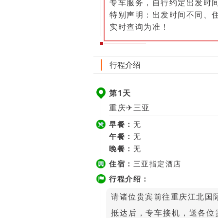
专车服务，自行约定出发时
特别声明：出发时间不同、
实时查询为准！
行程介绍
第1天
重庆✈三亚
早餐：
无
午餐：
无
晚餐：
无
住宿：
三亚指定酒店
行程介绍：
请诸位贵宾前往重庆江北国
抵达后，专车接机，送各位