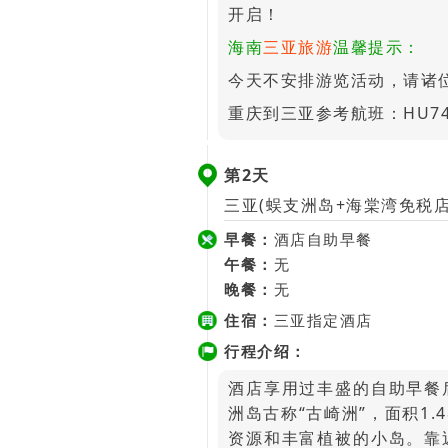
开启！
海南
三亚旅游
温馨提示：
今天不安排游览活动，请诸
重庆到三亚参考航班：HU7403 
第2天
三亚(蜈支洲岛+海棠湾免税店
早餐：
酒店自助早餐
午餐：
无
晚餐：
无
住宿：
三亚指定酒店
行程介绍：
酒店享用过丰盛的自助早餐
洲岛古称“古崎洲”，面积1
资源和丰富植被的小岛。靠