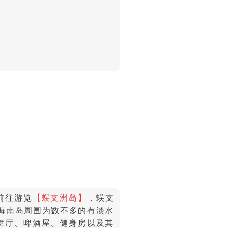
前往游览
【蜈支洲岛】
，蜈支
是海南岛周围为数不多的有淡水
舞厅、啤酒屋、健身房以及其