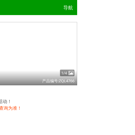
导航
2/4
产品编号:ZQL4766
活动！
查询为准！