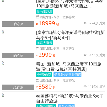
[皇家加勒比]海洋光谱号邮轮新马泰
10日旅游[新加坡+马来西亚+...
新马泰旅游
团期:团队专享，散客停发
18999
5224次浏览
邮轮游
¥
起
[皇家加勒比]海洋光谱号邮轮旅游[新
马泰5日/新马4日]
海洋光谱号
团期:团队专享，散客停发
2999
3463次浏览
邮轮游
¥
起
泰国+新加坡+马来西亚奢享10日旅
游[零自费+2晚诺富特酒店]
全程0自费
曼谷2晚诺富特酒店
团期:团队专享，散客停发
3580
4484次浏览
品质游
¥
起
泰国苏梅岛+新加坡+马来西亚8天半
自由行旅游
苏梅岛自由行
新马跟团游
奢享美食