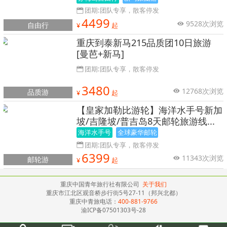
团期:团队专享，散客停发
4499
9528次浏览
自由行
¥
起
重庆到泰新马215品质团10日旅游
[曼芭+新马]
团期:团队专享，散客停发
3480
12768次浏览
品质游
¥
起
【皇家加勒比游轮】海洋水手号新加
坡/吉隆坡/普吉岛8天邮轮旅游线...
海洋水手号
全球豪华邮轮
海上巡游
团期:团队专享，散客停发
6399
11343次浏览
邮轮游
¥
起
重庆中国青年旅行社有限公司
关于我们
重庆市江北区观音桥步行街5号27-11（邦兴北都）
重庆中青旅电话：
400-881-9766
渝ICP备07501303号-28